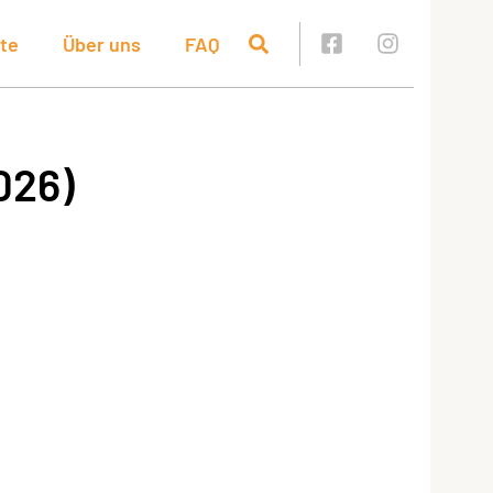
te
Über uns
FAQ
026)