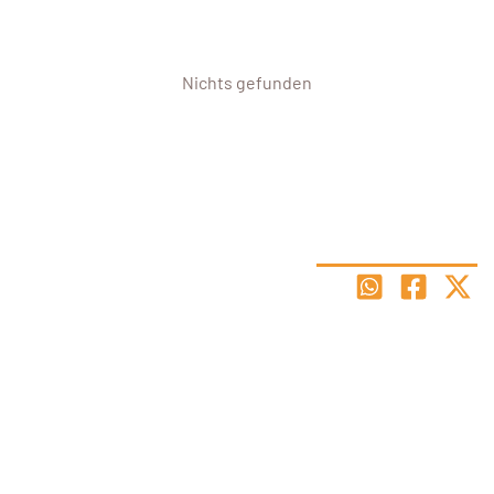
Nichts gefunden
Hier findest du den Stundenplan für den Standort Linzer Straße 419 zum Downloaden,
Abspeichern und Ausdrucken.