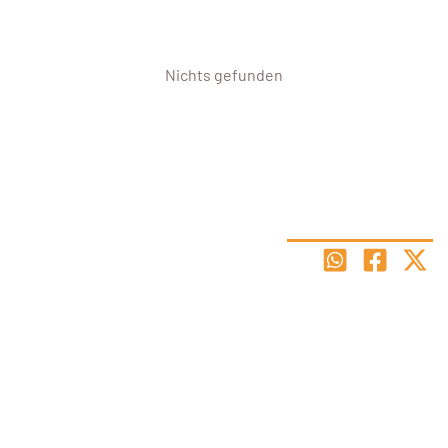
Nichts gefunden
Hier findest Du den Stundenplan für den Standort Hietzinger Hauptstraße zum
Downloaden, Abspeichern und Ausdrucken.