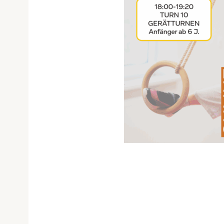
Hier findest du den Stundenplan für den Standort Hadersdorfer Hauptstraße z