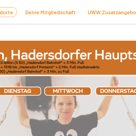
dorte
Deine Mitgliedschaft
UWW Zusatzangebo