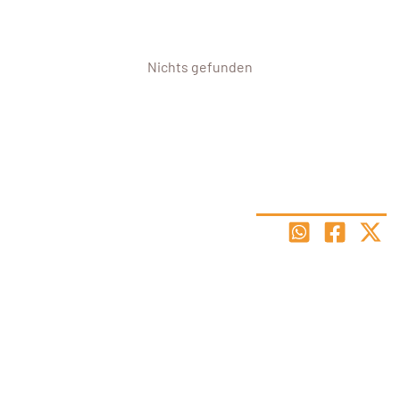
Nichts gefunden
Hier findest du den Stundenplan für den Standort Linzer Straße 419 zum Downloaden,
Abspeichern und Ausdrucken.