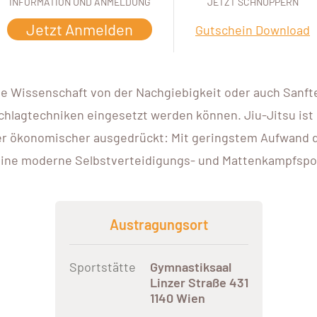
INFORMATION UND ANMELDUNG
JETZT SCHNUPPERN
Jetzt Anmelden
Gutschein Download
 wie Wissenschaft von der Nachgiebigkeit oder auch Sanf
chlagtechniken eingesetzt werden können. Jiu-Jitsu is
oder ökonomischer ausgedrückt: Mit geringstem Aufwand 
s eine moderne Selbstverteidigungs- und Mattenkampfspo
Austragungsort
Sportstätte
Gymnastiksaal
Linzer Straße 431
1140 Wien