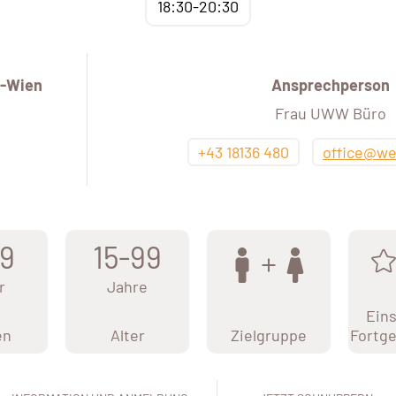
18:30-20:30
-Wien
Ansprechperson
Frau UWW Büro
+43 18136 480
office@we
9
15-99
r
Jahre
Eins
en
Alter
Zielgruppe
Fortge