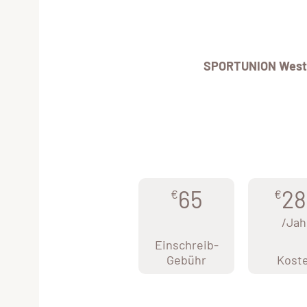
SPORTUNION West
65
28
€
€
/Jah
Einschreib-
Gebühr
Kost