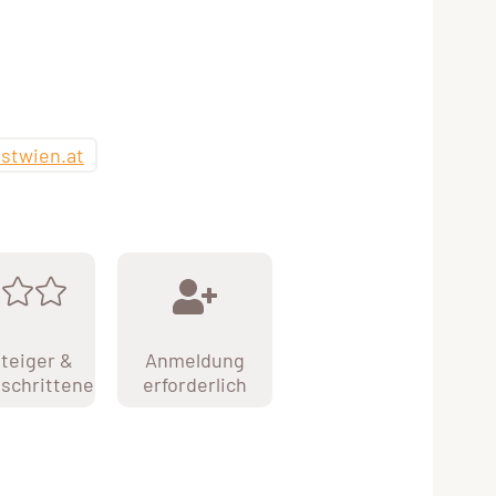
stwien.at
teiger &
Anmeldung
schrittene
erforderlich