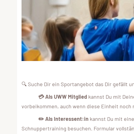
🔍
Suche Dir ein Sportangebot das Dir gefällt 
💳
Als UWW Mitglied
kannst Du mit Dein
vorbeikommen, auch wenn diese Einheit noch nic
✏️
Als Interessent:in
kannst Du mit ein
Schnuppertraining besuchen. Formular vollstän