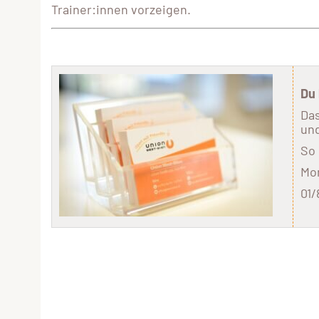
Trainer:innen vorzeigen.
Du
Das
und
So 
Mon
01/