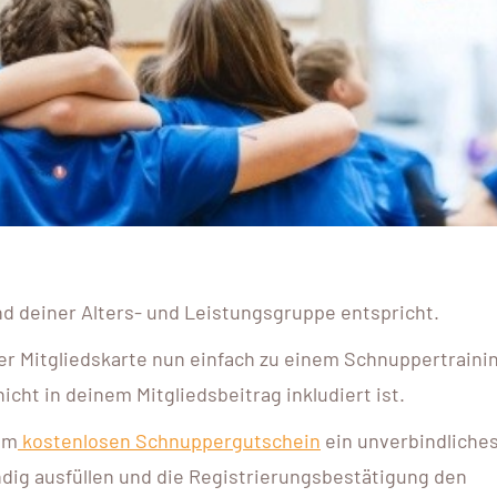
und deiner Alters- und Leistungsgruppe entspricht.
er Mitgliedskarte nun einfach zu einem Schnuppertraini
ht in deinem Mitgliedsbeitrag inkludiert ist.
em
kostenlosen Schnuppergutschein
ein unverbindliche
dig ausfüllen und die Registrierungsbestätigung den