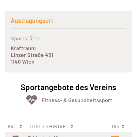
Austragungsort
Sportstätte
Kraftraum
Linzer Straße 431
1140 Wien
Sportangebote des Vereins
Fitness- & Gesundheitssport
KAT.
TITEL / SPORTART
TAG