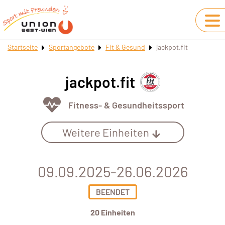
Startseite
Sportangebote
Fit & Gesund
jackpot.fit
jackpot.fit
Fitness- & Gesundheitssport
Weitere Einheiten
09.09.2025-26.06.2026
BEENDET
20 Einheiten