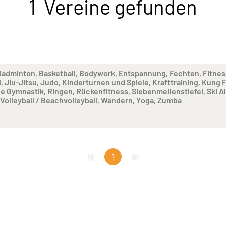
1 Vereine gefunden
Badminton
Basketball
Bodywork
Entspannung
Fechten
Fitnes
l
Jiu-Jitsu
Judo
Kinderturnen und Spiele
Krafttraining
Kung 
e Gymnastik
Ringen
Rückenfitness
Siebenmeilenstiefel
Ski A
Volleyball / Beachvolleyball
Wandern
Yoga
Zumba
1