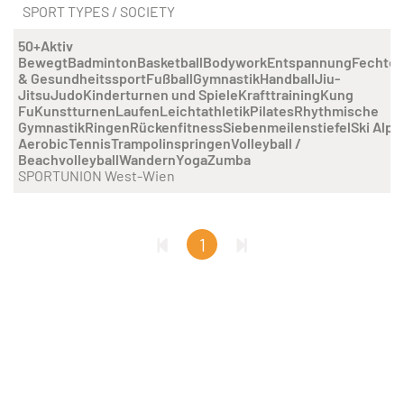
SPORT TYPES / SOCIETY
50+
Aktiv
Bewegt
Badminton
Basketball
Bodywork
Entspannung
Fechte
& Gesundheitssport
Fußball
Gymnastik
Handball
Jiu-
Jitsu
Judo
Kinderturnen und Spiele
Krafttraining
Kung
Fu
Kunstturnen
Laufen
Leichtathletik
Pilates
Rhythmische
Gymnastik
Ringen
Rückenfitness
Siebenmeilenstiefel
Ski Alpi
Aerobic
Tennis
Trampolinspringen
Volleyball /
Beachvolleyball
Wandern
Yoga
Zumba
SPORTUNION West-Wien
1