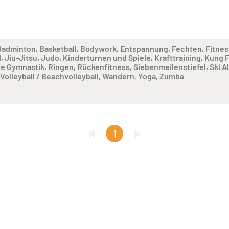
Badminton
Basketball
Bodywork
Entspannung
Fechten
Fitnes
l
Jiu-Jitsu
Judo
Kinderturnen und Spiele
Krafttraining
Kung 
e Gymnastik
Ringen
Rückenfitness
Siebenmeilenstiefel
Ski A
Volleyball / Beachvolleyball
Wandern
Yoga
Zumba
1