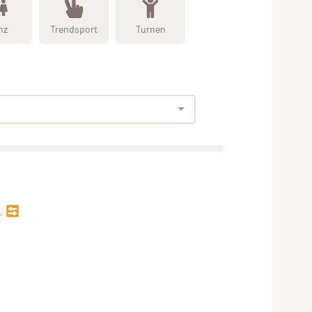
nz
Trendsport
Turnen
n