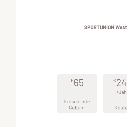
SPORTUNION West
65
24
€
€
/Jah
Einschreib-
Gebühr
Kost