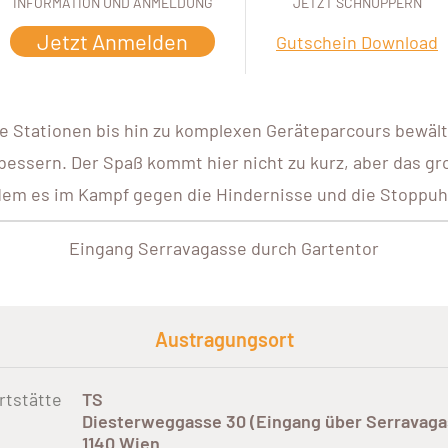
INFORMATION UND ANMELDUNG
JETZT SCHNUPPERN
Jetzt Anmelden
Gutschein Download
re Stationen bis hin zu komplexen Geräteparcours bewälti
bessern. Der Spaß kommt hier nicht zu kurz, aber das gr
dem es im Kampf gegen die Hindernisse und die Stoppuhr
Eingang Serravagasse durch Gartentor
Austragungsort
rtstätte
TS
Diesterweggasse 30 (Eingang über Serravaga
1140 Wien