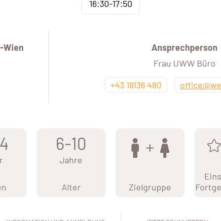
16:30-17:50
-Wien
Ansprechperson
Frau UWW Büro
+43 18136 480
office@we
4
6-10
r
Jahre
Eins
en
Alter
Zielgruppe
Fortge