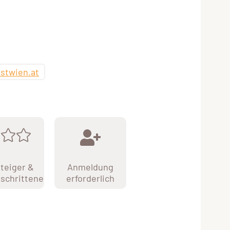
stwien.at
teiger &
Anmeldung
schrittene
erforderlich