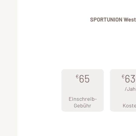
SPORTUNION West
65
63
€
€
/Jah
Einschreib-
Gebühr
Kost