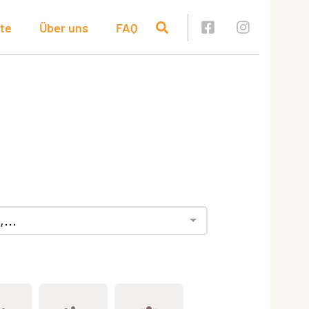
te
Über uns
FAQ
...