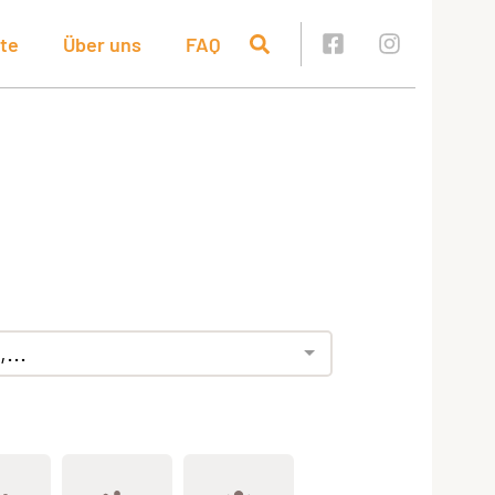
te
Über uns
FAQ
...