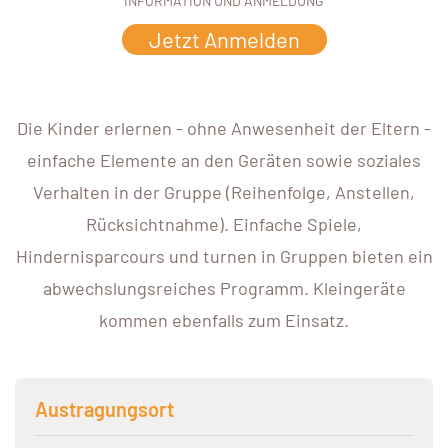
INFORMATION UND ANMELDUNG
Jetzt Anmelden
Die Kinder erlernen - ohne Anwesenheit der Eltern -
einfache Elemente an den Geräten sowie soziales
Verhalten in der Gruppe (Reihenfolge, Anstellen,
Rücksichtnahme). Einfache Spiele,
Hindernisparcours und turnen in Gruppen bieten ein
abwechslungsreiches Programm. Kleingeräte
kommen ebenfalls zum Einsatz.
Austragungsort