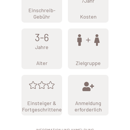
/Jahr
Einschreib-
Gebühr
Kosten
3-6
Jahre
Alter
Zielgruppe
Einsteiger &
Anmeldung
Fortgeschrittene
erforderlich