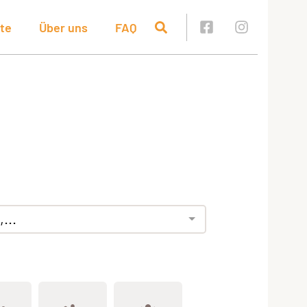
te
Über uns
FAQ
...