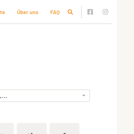
te
Über uns
FAQ
...